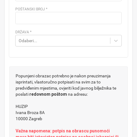
POŠTANSKI BROJ
*
DRŽAVA
*
Odaberi...
Popunjeni obrazac potrebno je nakon preuzimanja
isprintati, vlastoručno potpisati na svim za to
predviđenim mjestima, ovjeriti kod javnog bilježnika te
poslati
redovnom poštom
na adresu:
HUZIP
Ivana Broza 8A
10000 Zagreb
Važna napomena: potpis na obrascu punomoći