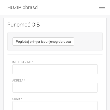
HUZIP obrasci
Togg
navi
Punomoć OIB
Pogledaj primjer ispunjenog obrasca
IME I PREZIME
*
ADRESA
*
GRAD
*